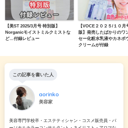
【美ST 2025/3月号 特別版】
【VOCE２０２５/１０月
Norganicモイストミルクミストな
版】発売したばかりのワ
ど…付録レビュー
セー化粧水乳液やカネボ
クリームが付録
この記事を書いた人
aorinko
美容家
美容専門学校卒・エステティシャン・コスメ販売員・パ
ーソナルカラーコンサルタント・ネイリスト・アロマな